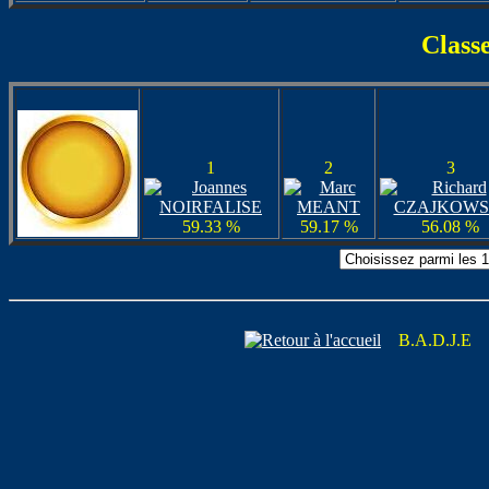
Class
1
2
3
59.33 %
59.17 %
56.08 %
B.A.D.J.E 4