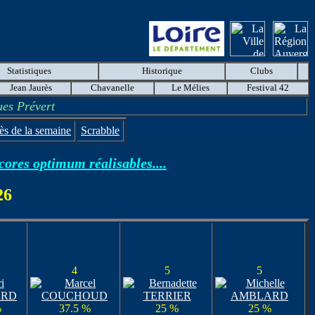
Statistiques
Historique
Clubs
Jean Jaurès
Chavanelle
Le Mélies
Festival 42
ues Prévert
ès de la semaine
Scrabble
scores optimum réalisables....
26
4
5
5
%
37.5 %
25 %
25 %