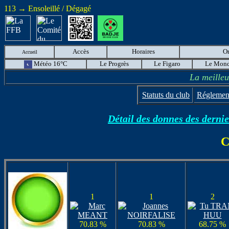
113 → Ensoleillé / Dégagé
Accès
Horaires
O
Accueil
Météo 16°C
Le Progrès
Le Figaro
Le Mon
La meilleu
Statuts du club
Réglement
Détail des donnes des dernier
C
1
1
2
70.83 %
70.83 %
68.75 %