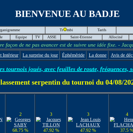
BIENVENUE AU BADJE
rganigramme
Tr
mbi
Tarifs
de
Equipe
TV
ASSE
Saint-Etienne
Allociné
re façon de ne pas avancer est de suivre une idée fixe. - Jacq
 Intérieur
La surprise du jour
Éphéméride
La donne
Avis de déc
s tournois joués, avec feuilles de route, fréquences, 
lassement serpentin du tournoi du 04/08/20
2
3
3
4
68.75 %
47.92 %
47.92 %
37.5 