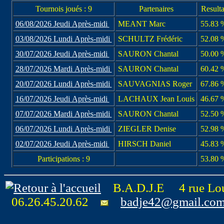
Tournois joués : 9
Partenaires
Resulta
06/08/2026 Jeudi Après-midi
MEANT Marc
55.83 
03/08/2026 Lundi Après-midi
SCHULTZ Frédéric
52.08 
30/07/2026 Jeudi Après-midi
SAURON Chantal
50.00 
28/07/2026 Mardi Après-midi
SAURON Chantal
60.42 
20/07/2026 Lundi Après-midi
SAUVAGNIAS Roger
67.86 
16/07/2026 Jeudi Après-midi
LACHAUX Jean Louis
46.67 
07/07/2026 Mardi Après-midi
SAURON Chantal
52.50 
06/07/2026 Lundi Après-midi
ZIEGLER Denise
52.98 
02/07/2026 Jeudi Après-midi
HIRSCH Daniel
45.83 
Participations : 9
53.80 
B.A.D.J.E 4 rue Lo
06.26.45.20.62
badje42@gmail.co