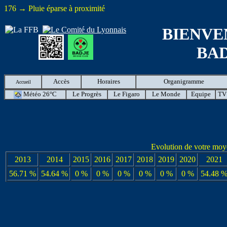
176 → Pluie éparse à proximité
BIENVE
BA
Accès
Horaires
Organigramme
Accueil
Météo 26°C
Le Progrès
Le Figaro
Le Monde
Equipe
TV
Evolution de votre mo
2013
2014
2015
2016
2017
2018
2019
2020
2021
56.71 %
54.64 %
0 %
0 %
0 %
0 %
0 %
0 %
54.48 