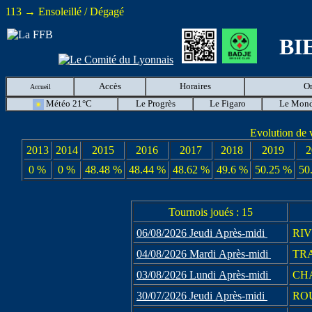
113 → Ensoleillé / Dégagé
BI
Accès
Horaires
O
Accueil
Météo 21°C
Le Progrès
Le Figaro
Le Mon
Evolution de 
2013
2014
2015
2016
2017
2018
2019
2
0 %
0 %
48.48 %
48.44 %
48.62 %
49.6 %
50.25 %
50
Tournois joués : 15
06/08/2026 Jeudi Après-midi
RIV
04/08/2026 Mardi Après-midi
TR
03/08/2026 Lundi Après-midi
CHA
30/07/2026 Jeudi Après-midi
ROU