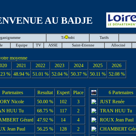
ENVENUE AU BADJE
rganigramme
Tr
mbi
Tarifs
de
Equipe
TV
ASSE
Saint-Etienne
Allociné
votre moyenne
020
2021
2022
2023
2024
2025
2026
.23 %
48.94 %
51.01 %
52.04 %
50.37 %
50.11 %
52.08 %
Partenaires
Resultat
Expert
Place
6 Partenaires
ORY Nicole
50.00 %
102
3
JUST Renée
AN HUU Tu
68.75 %
117
2
TRAN HUU Tu
MBERT Gérard
47.92 %
14
4
ROUX Jean Paul
X Jean Paul
56.25 %
128
2
CHAMBERT Gér