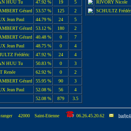
AN HUU Tu
47.92 %
19
5
RIVORY Nicole
MBERT Gérard
53.57 %
125
2
SCHULTZ Frédér
X Jean Paul
44.79 %
24
5
MBERT Gérard
53.12 %
180
2
MBERT Gérard
40.48 %
0
7
X Jean Paul
48.75 %
0
4
ULTZ Frédéric
47.92 %
24
4
AN HUU Tu
50.83 %
0
3
T Renée
62.92 %
0
2
MBERT Gérard
55.95 %
90
3
X Jean Paul
52.08 %
56
4
52.08 %
879
3.5
Granger 42000 Saint-Etienne
06.26.45.20.62
badje