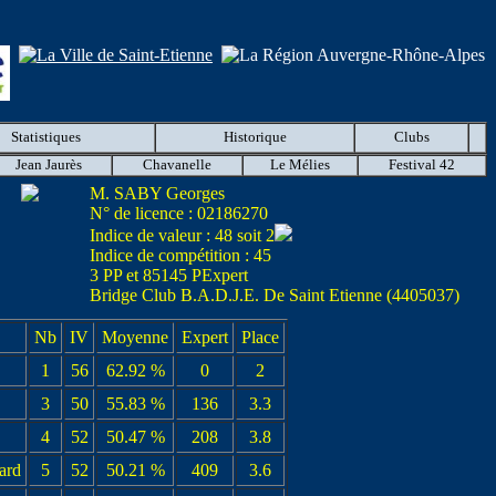
Statistiques
Historique
Clubs
Jean Jaurès
Chavanelle
Le Mélies
Festival 42
M. SABY Georges
N° de licence : 02186270
Indice de valeur : 48 soit 2
Indice de compétition : 45
3 PP et 85145 PExpert
Bridge Club B.A.D.J.E. De Saint Etienne (4405037)
Nb
IV
Moyenne
Expert
Place
1
56
62.92 %
0
2
3
50
55.83 %
136
3.3
4
52
50.47 %
208
3.8
ard
5
52
50.21 %
409
3.6