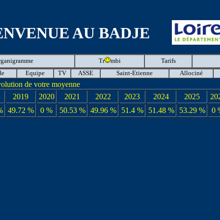
ENVENUE AU BADJE
rganigramme
Tr
mbi
Tarifs
de
Equipe
TV
ASSE
Saint-Etienne
Allociné
olution de votre moyenne
2019
2020
2021
2022
2023
2024
2025
20
%
49.72 %
0 %
50.53 %
49.96 %
51.4 %
51.48 %
53.29 %
0 