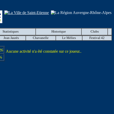
Statistiques
Historique
Clubs
Jean Jaurès
Chavanelle
Le Mélies
Festival 42
26
Aucune activité n'a été constatée sur ce joueur..
%