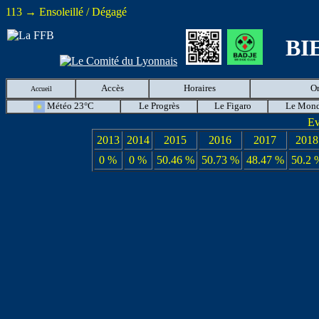
113 → Ensoleillé / Dégagé
BI
Accès
Horaires
O
Accueil
Météo 23°C
Le Progrès
Le Figaro
Le Mon
Ev
2013
2014
2015
2016
2017
2018
0 %
0 %
50.46 %
50.73 %
48.47 %
50.2 