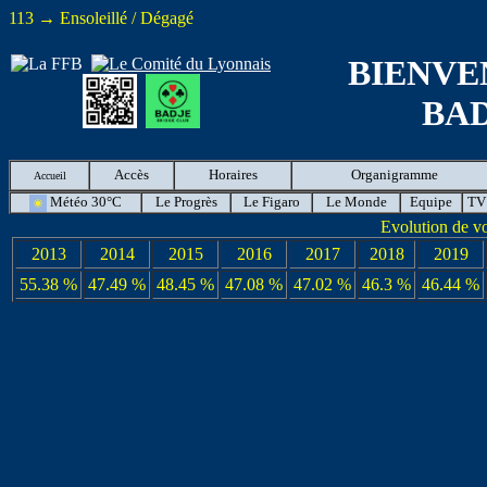
113 → Ensoleillé / Dégagé
BIENVE
BA
Accès
Horaires
Organigramme
Accueil
Météo 30°C
Le Progrès
Le Figaro
Le Monde
Equipe
TV
Evolution de v
2013
2014
2015
2016
2017
2018
2019
55.38 %
47.49 %
48.45 %
47.08 %
47.02 %
46.3 %
46.44 %