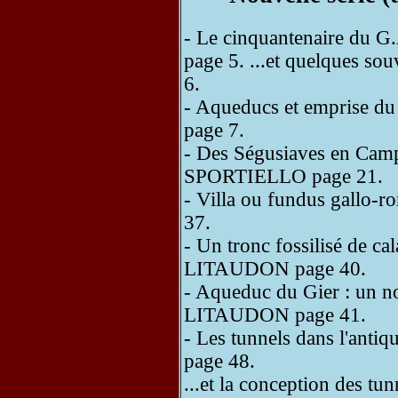
- Le cinquantenaire du 
page 5. ...et quelques s
6.
- Aqueducs et emprise du 
page 7.
- Des Ségusiaves en Campa
SPORTIELLO page 21.
- Villa ou fundus gallo
37.
- Un tronc fossilisé de ca
LITAUDON page 40.
- Aqueduc du Gier : un n
LITAUDON page 41.
- Les tunnels dans l'ant
page 48.
...et la conception des tun