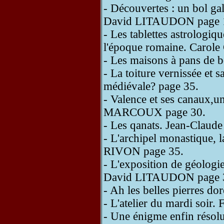
- Découvertes : un bol gal
David LITAUDON page 
- Les tablettes astrologiq
l'époque romaine. Carol
- Les maisons à pans de
- La toiture vernissée et 
médiévale? page 35.
- Valence et ses canaux,u
MARCOUX page 30.
- Les qanats. Jean-Clau
- L'archipel monastique, 
RIVON page 35.
- L'exposition de géologie
David LITAUDON page 
- Ah les belles pierres 
- L'atelier du mardi soi
- Une énigme enfin résolue