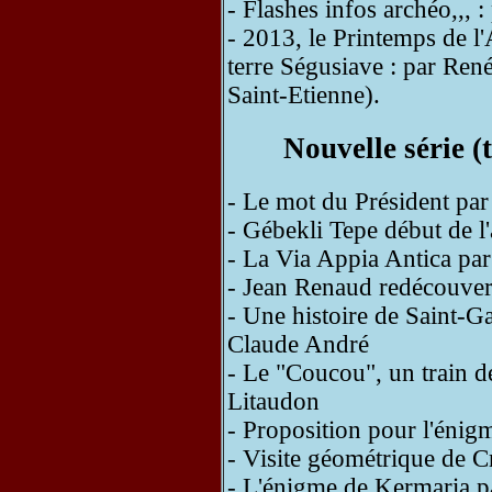
- Flashes infos archéo,,, 
- 2013, le Printemps de l
terre Ségusiave : par Re
Saint-Etienne).
Nouvelle série 
- Le mot du Président pa
- Gébekli Tepe début de l'
- La Via Appia Antica pa
- Jean Renaud redécouver
- Une histoire de Saint-G
Claude André
- Le "Coucou", un train d
Litaudon
- Proposition pour l'éni
- Visite géométrique de 
- L'énigme de Kermaria p