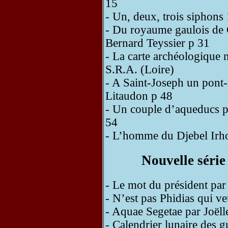
15
- Un, deux, trois siphons
- Du royaume gaulois de C
Bernard Teyssier p 31
- La carte archéologique n
S.R.A. (Loire)
- A Saint-Joseph un pont
Litaudon p 48
- Un couple d’aqueducs po
54
- L’homme du Djebel Irho
Nouvelle série
- Le mot du président par
- N’est pas Phidias qui v
- Aquae Segetae par Joël
- Calendrier lunaire des g