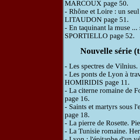
MARCOUX page 50.
- Rhône et Loire : un seu
LITAUDON page 51.
- En taquinant la muse ... 
SPORTIELLO page 52.
Nouvelle série 
- Les spectres de Vilni
- Les ponts de Lyon à trav
HOMIRIDIS page 11.
- La citerne romaine de
page 16.
- Saints et martyrs sou
page 18.
- La pierre de Rosette.
- La Tunisie romaine. H
- Lyon : l'épitaphe d'un v