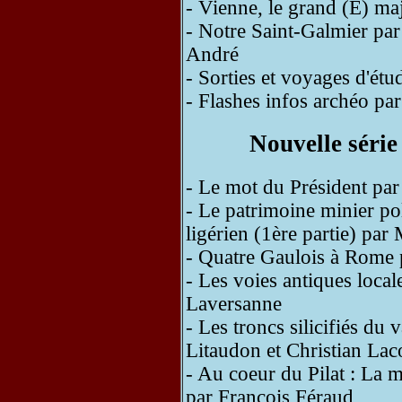
- Vienne, le grand (E) ma
- Notre Saint-Galmier pa
André
- Sorties et voyages d'ét
- Flashes infos archéo pa
Nouvelle série
- Le mot du Président pa
- Le patrimoine minier pol
ligérien (1ère partie) pa
- Quatre Gaulois à Rome p
- Les voies antiques loca
Laversanne
- Les troncs silicifiés du
Litaudon et Christian Lac
- Au coeur du Pilat : La 
par Francois Féraud