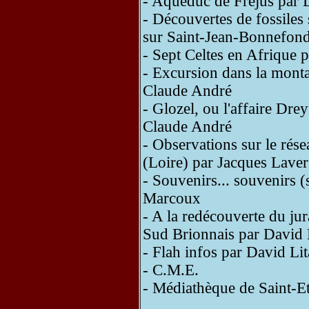
- Aqueduc de Fréjus par
- Découvertes de fossiles
sur Saint-Jean-Bonnefon
- Sept Celtes en Afrique 
- Excursion dans la mont
Claude André
- Glozel, ou l'affaire Dre
Claude André
- Observations sur le rése
(Loire) par Jacques Lave
- Souvenirs... souvenirs (
Marcoux
- A la redécouverte du ju
Sud Brionnais par David
- Flah infos par David Li
- C.M.E.
- Médiathèque de Saint-E