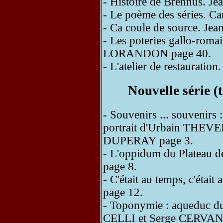
- Histoire de Brennus. 
- Le poème des séries.
- Ca coule de source. J
- Les poteries gallo-roma
LORANDON page 40.
- L'atelier de restaurati
Nouvelle série 
- Souvenirs ... souvenirs 
portrait d'Urbain THEV
DUPERAY page 3.
- L'oppidum du Plateau
page 8.
- C'était au temps, c'ét
page 12.
- Toponymie : aqueduc du
CELLI et Serge CERVA