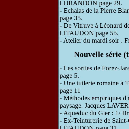
LORANDON page 29.
- Echalas de la Pierre B
page 35.
- De Vitruve à Léonard de
LITAUDON page 55.
- Atelier du mardi soir 
Nouvelle série 
- Les sorties de Forez-
page 5.
- Une tuilerie romaine 
page 11
- Méthodes empiriques d'é
paysage. Jacques LAVE
- Aqueduc du Gier : 1/ Br
- Ex-Teinturerie de Sain
LITAUDON page 31.