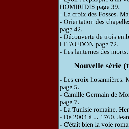
HOMIRIDIS page 39.
- La croix des Fosses. M
- Orientation des chape
page 42.
- Découverte de trois emb
LITAUDON page 72.
- Les lanternes des mor
Nouvelle série 
- Les croix hosannière
page 5.
- Camille Germain de M
page 7.
- La Tunisie romaine. H
- De 2004 à ... 1760. J
- C'était bien la voie roma