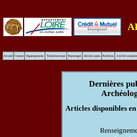
A
Accueil
Contact
Organigramme
Trombinoscope
Reportages
Articles parus
Bulletins
Activité scolaire
Dernières pu
Archéolog
Articles disponibles e
Renseignemen