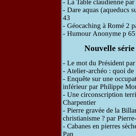
- La Table claudienne par
- Dare aquas (aqueducs su
43
- Géocaching à Romé 2 pa
- Humour Anonyme p 65
Nouvelle série
- Le mot du Président pa
- Atelier-archéo : quoi de
- Enquête sur une occupat
inférieur par Philippe Mon
- Une circonscription terr
Charpentier
- Pierre gravée de la Billan
christianisme ? par Pierr
- Cabanes en pierres sèch
Pan