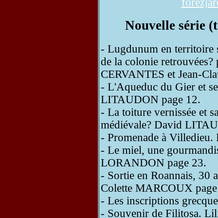
forezja
Nouvelle série 
- Lugdunum en territoire s
de la colonie retrouvées?
CERVANTES et Jean-Cl
- L'Aqueduc du Gier et se
LITAUDON page 12.
- La toiture vernissée et 
médiévale? David LITA
- Promenade à Villedieu
- Le miel, une gourmandis
LORANDON page 23.
- Sortie en Roannais, 30 a
Colette MARCOUX page 
- Les inscriptions grec
- Souvenir de Filitosa. L