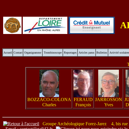
A
Accueil
Contact
Organigramme
Trombinoscope
Reportages
Articles parus
Bulletins
Activité scolaire
BOZZACO-COLONA
FERAUD
JARROSSON
J
Charles
François
Yves
D
Groupe Archéologique Forez-Jarez 4, bis r
Email : contact@gafj42.fr